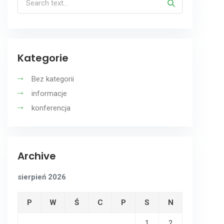
Kategorie
Bez kategorii
informacje
konferencja
Archive
sierpień 2026
P
W
Ś
C
P
S
N
1
2