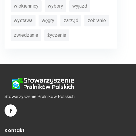
wlokiennicy
wybory
wyjazd
wystawa
węgry
zarząd
zebranie
zwiedzanie
życzenia
Stowarzyszenie Pralników Polskich
Kontakt