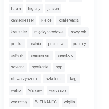
forum
higieny
jensen
kannegiesser
kielce
konferencja
kreussler
międzynarodowe
nowy rok
polska
pralnia
pralnictwo
pralnicy
pułtusk
seminarium
sieraków
sovrana
spotkanie
spp
stowarzyszenie
szkolenie
targi
walne
Warsaw
warszawa
warsztaty
WIELKANOC
wigilia