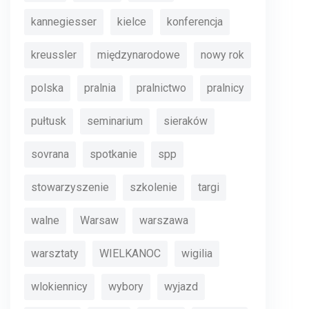
kannegiesser
kielce
konferencja
kreussler
międzynarodowe
nowy rok
polska
pralnia
pralnictwo
pralnicy
pułtusk
seminarium
sieraków
sovrana
spotkanie
spp
stowarzyszenie
szkolenie
targi
walne
Warsaw
warszawa
warsztaty
WIELKANOC
wigilia
wlokiennicy
wybory
wyjazd