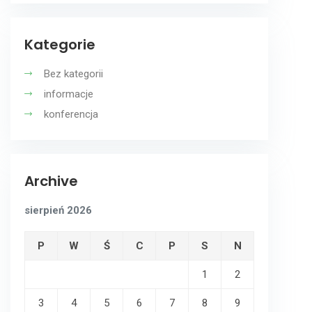
Kategorie
Bez kategorii
informacje
konferencja
Archive
sierpień 2026
P
W
Ś
C
P
S
N
1
2
3
4
5
6
7
8
9